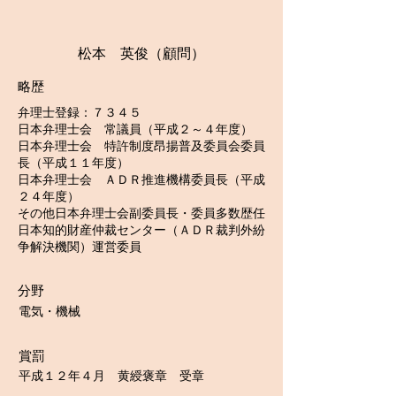
松本 英俊（顧問）
略歴
弁理士登録：７３４５
日本弁理士会 常議員（平成２～４年度）
日本弁理士会 特許制度昂揚普及委員会委員
長（平成１１年度）
日本弁理士会 ＡＤＲ推進機構委員長（平成
２４年度）
その他日本弁理士会副委員長・委員多数歴任
日本知的財産仲裁センター（ＡＤＲ裁判外紛
争解決機関）運営委員
分野
電気・機械
賞罰
平成１２年４月 黄綬褒章 受章